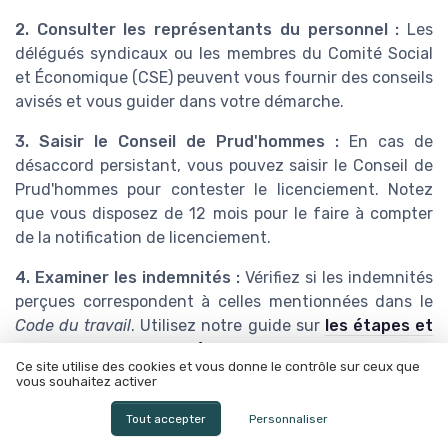
2. Consulter les représentants du personnel :
Les
délégués syndicaux ou les membres du Comité Social
et Économique (CSE) peuvent vous fournir des conseils
avisés et vous guider dans votre démarche.
3. Saisir le Conseil de Prud'hommes :
En cas de
désaccord persistant, vous pouvez saisir le Conseil de
Prud'hommes pour contester le licenciement. Notez
que vous disposez de 12 mois pour le faire à compter
de la notification de licenciement.
4. Examiner les indemnités :
Vérifiez si les indemnités
perçues correspondent à celles mentionnées dans le
Code du travail
. Utilisez notre guide sur
les étapes et
enjeux d'une négociation de rupture
Ce site utilise des cookies et vous donne le contrôle sur ceux que
conventionnelle
pour mieux comprendre vos droits.
vous souhaitez activer
Les recours face à une rupture
Tout accepter
Personnaliser
conventionnelle