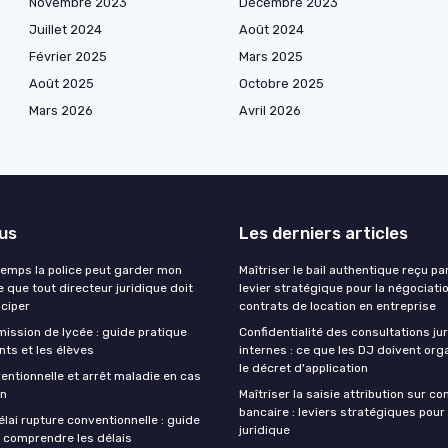
Novembre 2023
Décembre 2023
Juillet 2024
Août 2024
Février 2025
Mars 2025
Août 2025
Octobre 2025
Mars 2026
Avril 2026
lus
Les derniers articles
emps la police peut garder mon
Maîtriser le bail authentique reçu par
e que tout directeur juridique doit
levier stratégique pour la négociati
iciper
contrats de location en entreprise
ission de lycée : guide pratique
Confidentialité des consultations ju
nts et les élèves
internes : ce que les DJ doivent org
le décret d'application
entionnelle et arrêt maladie en cas
on
Maîtriser la saisie attribution sur c
bancaire : leviers stratégiques pour 
lai rupture conventionnelle : guide
juridique
 comprendre les délais