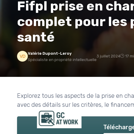
Fifpl prise en cha
complet pour les 
santé
Valérie Dupont-Leroy
3 juillet 2024
17 m
Spécialiste en propriété intellectuelle
Explorez tous les aspects de la prise en ch
avec des détails sur les critères, le financ
Télécharge