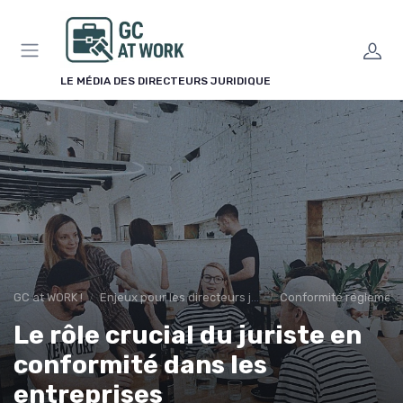
Panneau de gestion des cookies
LE MÉDIA DES DIRECTEURS JURIDIQUE
GC at WORK !
Enjeux pour les directeurs juridiques
Conformité réglement
Le rôle crucial du juriste en
conformité dans les
entreprises