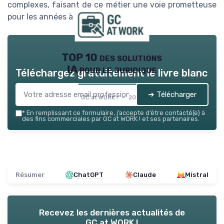
complexes, faisant de ce métier une voie prometteuse
pour les années à venir.
TOP 10 des solutions
IA pour le juridique
Téléchargez gratuitement le livre blanc
➔ Télécharger
GC at WORK ! — 2026
*
En remplissant ce formulaire, j’accepte d’être contacté(e) à
des fins commerciales par GC at WORK ! et ses partenaires.
Résumer
ChatGPT
Claude
Mistral
Recevez les dernières actualités de
GC at WORK !