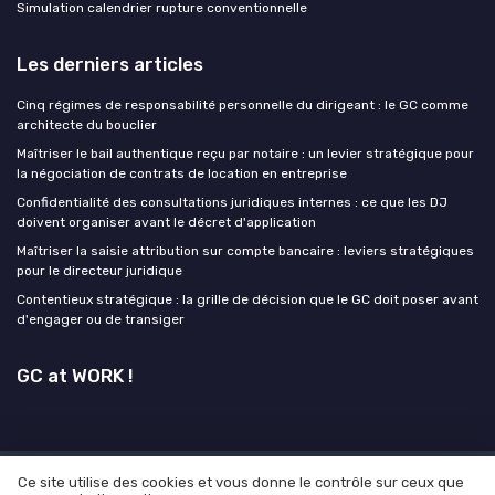
Simulation calendrier rupture conventionnelle
Les derniers articles
Cinq régimes de responsabilité personnelle du dirigeant : le GC comme
architecte du bouclier
Maîtriser le bail authentique reçu par notaire : un levier stratégique pour
la négociation de contrats de location en entreprise
Confidentialité des consultations juridiques internes : ce que les DJ
doivent organiser avant le décret d'application
Maîtriser la saisie attribution sur compte bancaire : leviers stratégiques
pour le directeur juridique
Contentieux stratégique : la grille de décision que le GC doit poser avant
d'engager ou de transiger
GC at WORK !
Ce site utilise des cookies et vous donne le contrôle sur ceux que
Mentions légales
Politique de confidentialité
Grande