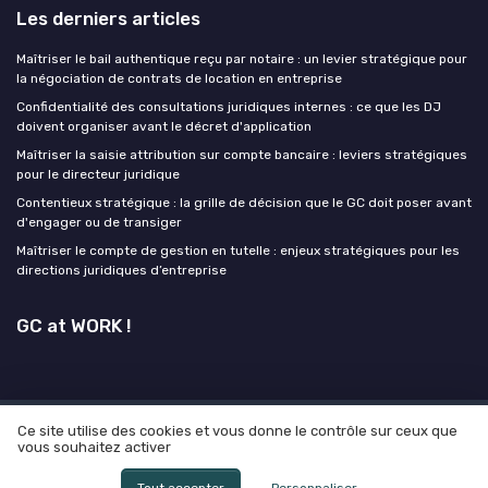
Les derniers articles
Maîtriser le bail authentique reçu par notaire : un levier stratégique pour
la négociation de contrats de location en entreprise
Confidentialité des consultations juridiques internes : ce que les DJ
doivent organiser avant le décret d'application
Maîtriser la saisie attribution sur compte bancaire : leviers stratégiques
pour le directeur juridique
Contentieux stratégique : la grille de décision que le GC doit poser avant
d'engager ou de transiger
Maîtriser le compte de gestion en tutelle : enjeux stratégiques pour les
directions juridiques d’entreprise
GC at WORK !
Ce site utilise des cookies et vous donne le contrôle sur ceux que
Mentions légales
Politique de confidentialité
Grande
vous souhaitez activer
enquête 2025 sur l'IA et les directeurs juridiques
© GC at WORK ! 2026
Tout accepter
Personnaliser