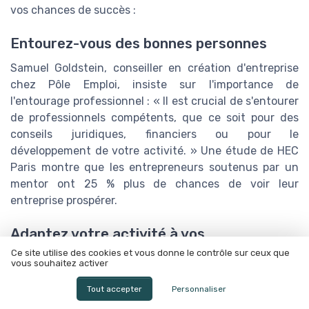
vos chances de succès :
Entourez-vous des bonnes personnes
Samuel Goldstein, conseiller en création d'entreprise
chez Pôle Emploi, insiste sur l'importance de
l'entourage professionnel : « Il est crucial de s'entourer
de professionnels compétents, que ce soit pour des
conseils juridiques, financiers ou pour le
développement de votre activité. » Une étude de HEC
Paris montre que les entrepreneurs soutenus par un
mentor ont 25 % plus de chances de voir leur
entreprise prospérer.
Adaptez votre activité à vos
compétences et au marché
Ce site utilise des cookies et vous donne le contrôle sur ceux que
vous souhaitez activer
Pierre Aidan, co-fondateur de Legalstart.fr, conseille :
Tout accepter
Personnaliser
« Évaluez vos compétences et analysez le marché
avant de lancer votre micro entreprise. » Cette