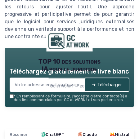
les retours pour ajuster l’outil. Une approche
progressive et participative permet de pour garantir
que le logiciel pour services juridiques externalisés
devienne un véritable support à la performance et non
une contrainte supplémentaire.
TOP 10 des solutions
IA pour le juridique
Téléchargez gratuitement le livre blanc
➔ Télécharger
GC at WORK ! — 2026
*
En remplissant ce formulaire, j’accepte d’être contacté(e) à
des fins commerciales par GC at WORK ! et ses partenaires.
Résumer
ChatGPT
Claude
Mistral