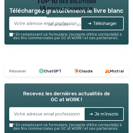
TOP 10 des solutions
IA pour le juridique
Téléchargez gratuitement le livre blanc
➔ Télécharger
GC at WORK ! — 2026
*
En remplissant ce formulaire, j’accepte d’être contacté(e) à
des fins commerciales par GC at WORK ! et ses partenaires.
Résumer
ChatGPT
Claude
Mistral
Recevez les dernières actualités de
GC at WORK !
➔ Je m'inscris
*
En remplissant ce formulaire, j’accepte d’être contacté(e) à
des fins commerciales par GC at WORK ! et ses partenaires.