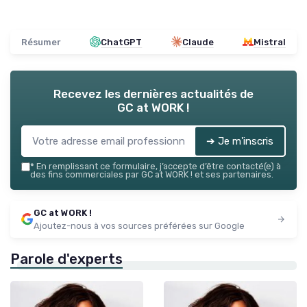
Résumer
ChatGPT
Claude
Mistral
Recevez les dernières actualités de
GC at WORK !
➔ Je m'inscris
*
En remplissant ce formulaire, j’accepte d’être contacté(e) à
des fins commerciales par GC at WORK ! et ses partenaires.
GC at WORK !
Ajoutez-nous à vos sources préférées sur Google
Parole d'experts