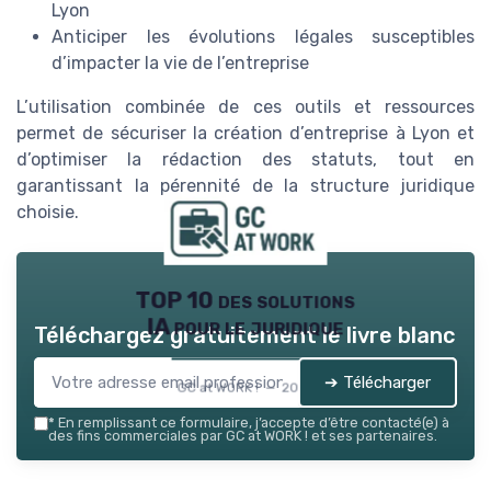
Lyon
Anticiper les évolutions légales susceptibles
d’impacter la vie de l’entreprise
L’utilisation combinée de ces outils et ressources
permet de sécuriser la création d’entreprise à Lyon et
d’optimiser la rédaction des statuts, tout en
garantissant la pérennité de la structure juridique
choisie.
TOP 10 des solutions
IA pour le juridique
Téléchargez gratuitement le livre blanc
➔ Télécharger
GC at WORK ! — 2026
*
En remplissant ce formulaire, j’accepte d’être contacté(e) à
des fins commerciales par GC at WORK ! et ses partenaires.