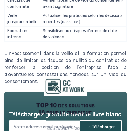
Checklist de
Vérifier l’absence de vice du consentement
conformité
avant signature
Veille
Actualiser les pratiques selon les décisions
jurisprudentielle
récentes (cass. civ.)
Formation
Sensibiliser aux risques d’erreur, de dol et
interne
de violence
L’investissement dans la veille et la formation permet
ainsi de limiter les risques de nullité du contrat et de
renforcer la position de l’entreprise face à
d’éventuelles contestations fondées sur un vice du
consentement.
TOP 10 des solutions
IA pour le juridique
Téléchargez gratuitement le livre blanc
➔ Télécharger
GC at WORK ! — 2026