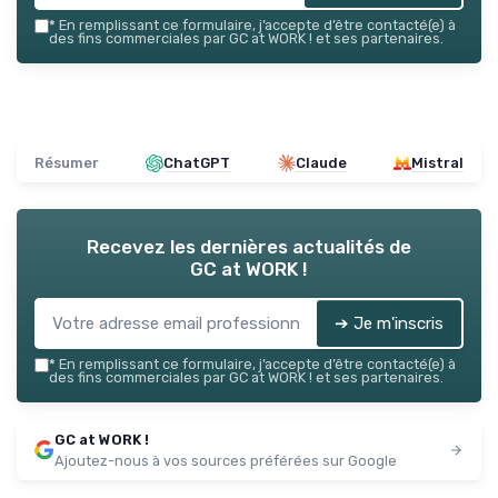
*
En remplissant ce formulaire, j’accepte d’être contacté(e) à
des fins commerciales par GC at WORK ! et ses partenaires.
Résumer
ChatGPT
Claude
Mistral
Recevez les dernières actualités de
GC at WORK !
➔ Je m'inscris
*
En remplissant ce formulaire, j’accepte d’être contacté(e) à
des fins commerciales par GC at WORK ! et ses partenaires.
GC at WORK !
Ajoutez-nous à vos sources préférées sur Google