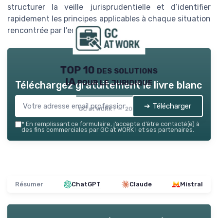
structurer la veille jurisprudentielle et d’identifier
rapidement les principes applicables à chaque situation
rencontrée par l’entreprise.
TOP 10 des solutions
IA pour le juridique
Téléchargez gratuitement le livre blanc
➔ Télécharger
GC at WORK ! — 2026
*
En remplissant ce formulaire, j’accepte d’être contacté(e) à
des fins commerciales par GC at WORK ! et ses partenaires.
Résumer
ChatGPT
Claude
Mistral