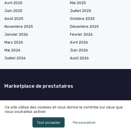
Avril 2025
Mai 2025
Juin 2025
Juillet 2025
Août 2025
Octobre 2025
Novembre 2025
Décembre 2025
Janvier 2026
Février 2026
Mars 2026
Avril 2026
Mai 2026
Juin 2026
Juillet 2026
Août 2026
Marketplace de prestataires
Les plus lus
Ce site utilise des cookies et vous donne le contrôle sur ceux que
vous souhaitez activer
Combien de temps la police peut garder mon téléphone : ce que tout
Tout accepter
Personnaliser
directeur juridique doit vraiment anticiper
Lettre de demission de lycée : guide pratique pour les parents et les