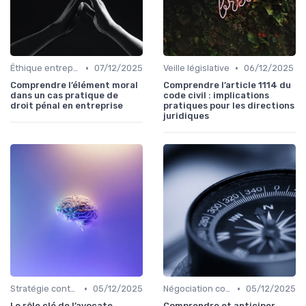
•
•
Éthique entreprise
07/12/2025
Veille législative
06/12/2025
Comprendre l’élément moral
Comprendre l’article 1114 du
dans un cas pratique de
code civil : implications
droit pénal en entreprise
pratiques pour les directions
juridiques
•
•
Stratégie contentieuse
05/12/2025
Négociation contrats
05/12/2025
Le rôle clé de l’avocate
Comprendre et anticiper