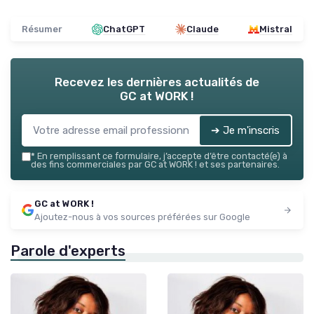
Résumer
ChatGPT
Claude
Mistral
Recevez les dernières actualités de
GC at WORK !
➔ Je m'inscris
*
En remplissant ce formulaire, j’accepte d’être contacté(e) à
des fins commerciales par GC at WORK ! et ses partenaires.
GC at WORK !
Ajoutez-nous à vos sources préférées sur Google
Parole d'experts