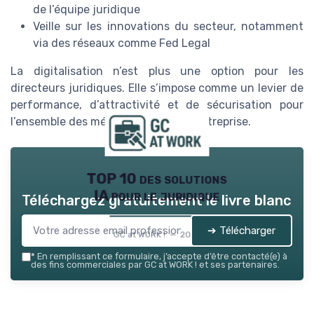
de l’équipe juridique
Veille sur les innovations du secteur, notamment
via des réseaux comme Fed Legal
La digitalisation n’est plus une option pour les
directeurs juridiques. Elle s’impose comme un levier de
performance, d’attractivité et de sécurisation pour
l’ensemble des métiers du droit en entreprise.
TOP 10 des solutions
IA pour le juridique
Téléchargez gratuitement le livre blanc
➔ Télécharger
GC at WORK ! — 2026
*
En remplissant ce formulaire, j’accepte d’être contacté(e) à
des fins commerciales par GC at WORK ! et ses partenaires.