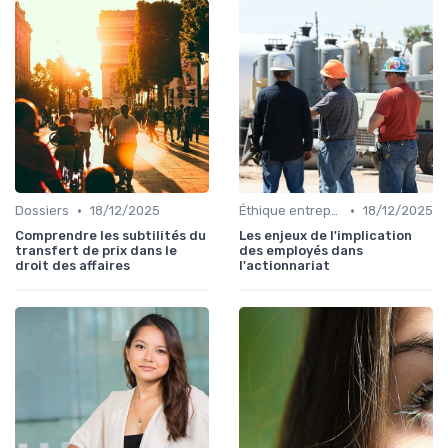
•
•
Dossiers
18/12/2025
Éthique entreprise
18/12/2025
Comprendre les subtilités du
Les enjeux de l'implication
transfert de prix dans le
des employés dans
droit des affaires
l'actionnariat