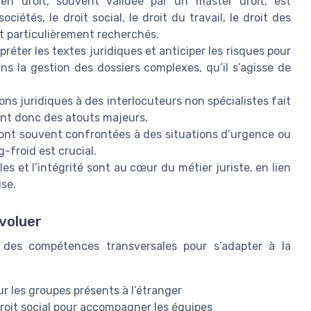
n droit, souvent validée par un master droit, est
iétés, le droit social, le droit du travail, le droit des
ont particulièrement recherchés.
rpréter les textes juridiques et anticiper les risques pour
ns la gestion des dossiers complexes, qu’il s’agisse de
ns juridiques à des interlocuteurs non spécialistes fait
ont donc des atouts majeurs.
sont souvent confrontées à des situations d’urgence ou
-froid est crucial.
es et l’intégrité sont au cœur du métier juriste, en lien
ise.
voluer
r des compétences transversales pour s’adapter à la
our les groupes présents à l’étranger
oit social pour accompagner les équipes