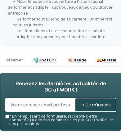
— Mobilité externe et ouverture à l’international
Se former et s’adapter aux nouveaux enjeux du droit en
entreprise
— Se former tout au long de sa carrière : un impératif
pour les juristes
— Les formations et outils pour rester à la pointe
— Adapter son parcours pour booster sa carrière
Résumer
ChatGPT
Claude
Mistral
Recevez les dernières actualités de
GC at WORK !
➔ Je m'inscris
*
En remplissant ce formulaire, j’accepte d’être
contacté(e) à des fins commerciales par GC at WORK ! et
ses partenaires.