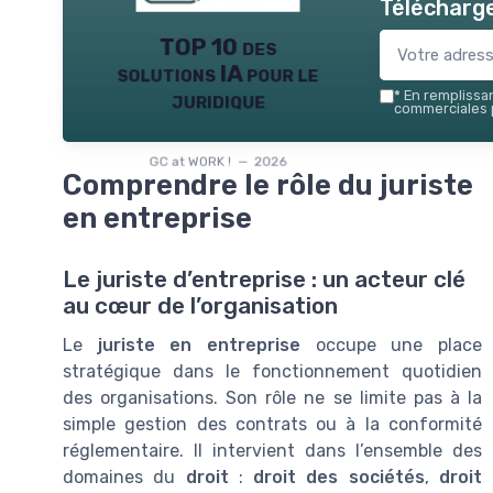
Télécharge
TOP 10 des
solutions IA pour le
juridique
*
En remplissant
commerciales p
GC at WORK ! — 2026
Comprendre le rôle du juriste
en entreprise
Le juriste d’entreprise : un acteur clé
au cœur de l’organisation
Le
juriste en entreprise
occupe une place
stratégique dans le fonctionnement quotidien
des organisations. Son rôle ne se limite pas à la
simple gestion des contrats ou à la conformité
réglementaire. Il intervient dans l’ensemble des
domaines du
droit
:
droit des sociétés
,
droit