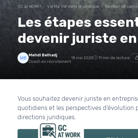
GC at WORK !
Vie Ma Vie dans le juridique
Gestion de carriè
Les étapes essent
devenir juriste e
Mehdi Belhadj
18 mai 2025
11 min de lecture
Coach en recrutement
Vous souhaitez devenir juriste en entrepris
quotidiens et les perspectives d'évolution 
directions juridiques.