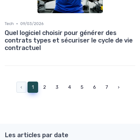
•
Tech
09/03/2026
Quel logiciel choisir pour générer des
contrats types et sécuriser le cycle de vie
contractuel
‹
1
2
3
4
5
6
7
›
Les articles par date