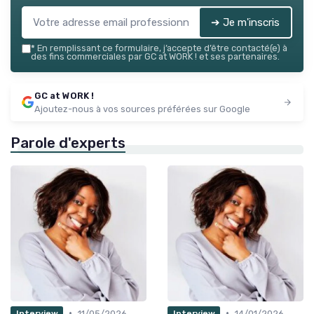
➔ Je m'inscris
*
En remplissant ce formulaire, j’accepte d’être contacté(e) à
des fins commerciales par GC at WORK ! et ses partenaires.
GC at WORK !
Ajoutez-nous à vos sources préférées sur Google
Parole d'experts
•
•
11/05/2026
14/01/2026
Interview
Interview