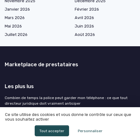
Novembre 2025
Décembre 2025
Janvier 2026
Février 2026
Mars 2026
Avril 2026
Mai 2026
Juin 2026
Juillet 2026
Août 2026
Marketplace de prestataires
Les plus lus
Combien de temps la police peut garder mon téléphone : ce que tout
directeur juridique doit vraiment anticiper
Lettre de demission de lycée : guide pratique pour les parents et les
Ce site utilise des cookies et vous donne le contrôle sur ceux que
élèves
vous souhaitez activer
Rupture conventionnelle et arrêt maladie en cas de dépression
Tout accepter
Personnaliser
Simulateur délai rupture conventionnelle : guide complet pour
comprendre les délais