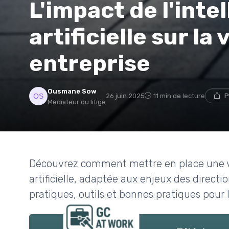
L'impact de l'inte
artificielle sur la 
entreprise
Ousmane Sow
26 juin 2025
11 min de lecture
P
Médiateur du litige
Découvrez comment mettre en place une vei
artificielle, adaptée aux enjeux des directi
pratiques, outils et bonnes pratiques pour l