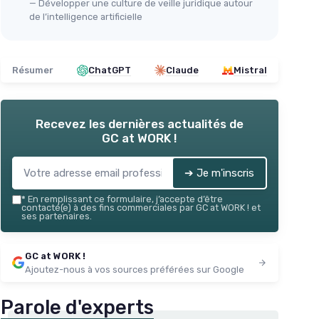
— Développer une culture de veille juridique autour
de l’intelligence artificielle
Résumer
ChatGPT
Claude
Mistral
Recevez les dernières actualités de
GC at WORK !
➔ Je m'inscris
*
En remplissant ce formulaire, j’accepte d’être
contacté(e) à des fins commerciales par GC at WORK ! et
ses partenaires.
GC at WORK !
Ajoutez-nous à vos sources préférées sur Google
Parole d'experts