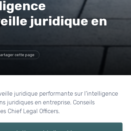
lligence
veille juridique en
artager cette page
lle juridique performante sur l’intelligence
ons juridiques en entreprise. Conseils
es Chief Legal Officers.