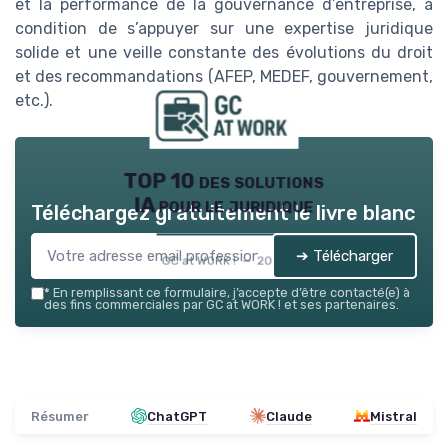
et la performance de la gouvernance d’entreprise, à
condition de s’appuyer sur une expertise juridique
solide et une veille constante des évolutions du droit
et des recommandations (AFEP, MEDEF, gouvernement,
etc.).
TOP 10 des solutions
IA pour le juridique
Téléchargez gratuitement le livre blanc
➔ Télécharger
GC at WORK ! — 2026
*
En remplissant ce formulaire, j’accepte d’être contacté(e) à
des fins commerciales par GC at WORK ! et ses partenaires.
Résumer
ChatGPT
Claude
Mistral