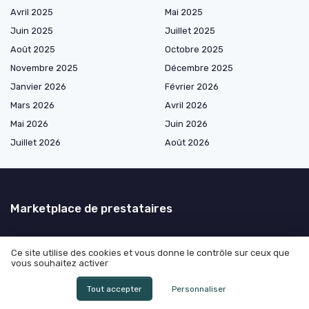
Avril 2025
Mai 2025
Juin 2025
Juillet 2025
Août 2025
Octobre 2025
Novembre 2025
Décembre 2025
Janvier 2026
Février 2026
Mars 2026
Avril 2026
Mai 2026
Juin 2026
Juillet 2026
Août 2026
Marketplace de prestataires
Ce site utilise des cookies et vous donne le contrôle sur ceux que
Les plus lus
vous souhaitez activer
Combien de temps la police peut garder mon téléphone : ce que tout
Tout accepter
Personnaliser
directeur juridique doit vraiment anticiper