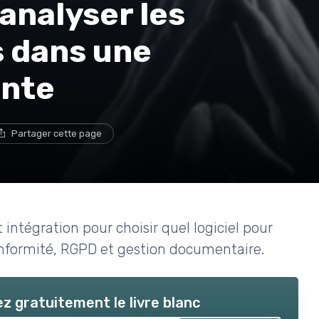
 analyser les
s dans une
ante
Partager cette page
t intégration pour choisir quel logiciel pour
conformité, RGPD et gestion documentaire.
z gratuitement le livre blanc