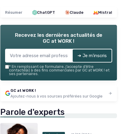
Résumer
ChatGPT
Claude
Mistral
Recevez les dernières actualités de
GC at WORK !
➔ Je m'inscris
*
En remplissant ce formulaire, j’accepte d’être
contacté(e) à des fins commerciales par GC at WORK ! et
ses partenaires.
GC at WORK !
Ajoutez-nous à vos sources préférées sur Google
Parole d'experts