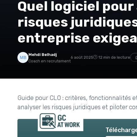
Quel logiciel pour
risques juridique
entreprise exige
Mehdi Belhadj
6 août 2025
12 min de lecture
Coach en recrutement
Guide pour CLO : critères, fonctionnalités e
analyser les risques juridiques et piloter 
Télécharge