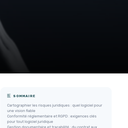
SOMMAIRE
Cartographier les risques juridiques : quel logiciel pour
une vision fiable
Conformité réglementaire et RGPD : exigences clés
pour tout logiciel juridique
Gestion documentaire et traçabilité : du contrat aux