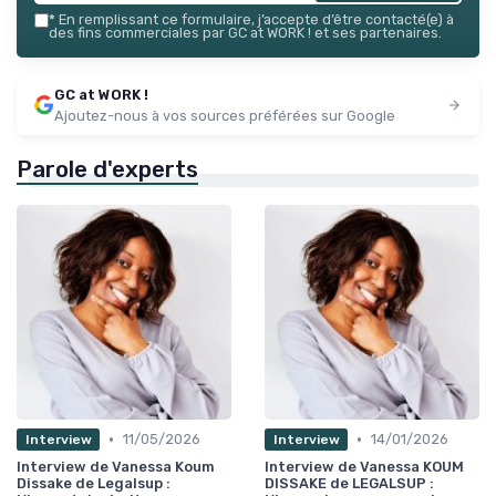
*
En remplissant ce formulaire, j’accepte d’être contacté(e) à
des fins commerciales par GC at WORK ! et ses partenaires.
GC at WORK !
Ajoutez-nous à vos sources préférées sur Google
Parole d'experts
•
•
11/05/2026
14/01/2026
Interview
Interview
Interview de Vanessa Koum
Interview de Vanessa KOUM
Dissake de Legalsup :
DISSAKE de LEGALSUP :