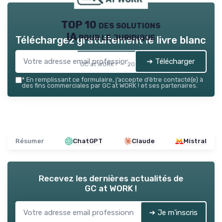
TOP 10 des solutions
IA pour le juridique
Téléchargez gratuitement le livre blanc
➔ Télécharger
GC at WORK ! — 2026
*
En remplissant ce formulaire, j’accepte d’être contacté(e) à
des fins commerciales par GC at WORK ! et ses partenaires.
Résumer
ChatGPT
Claude
Mistral
Recevez les dernières actualités de
GC at WORK !
➔ Je m'inscris