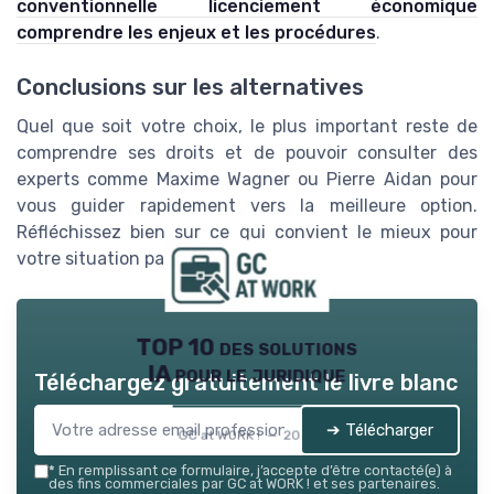
conventionnelle licenciement économique
comprendre les enjeux et les procédures
.
Conclusions sur les alternatives
Quel que soit votre choix, le plus important reste de
comprendre ses droits et de pouvoir consulter des
experts comme Maxime Wagner ou Pierre Aidan pour
vous guider rapidement vers la meilleure option.
Réfléchissez bien sur ce qui convient le mieux pour
votre situation particulière.
TOP 10 des solutions
IA pour le juridique
Téléchargez gratuitement le livre blanc
➔ Télécharger
GC at WORK ! — 2026
*
En remplissant ce formulaire, j’accepte d’être contacté(e) à
des fins commerciales par GC at WORK ! et ses partenaires.