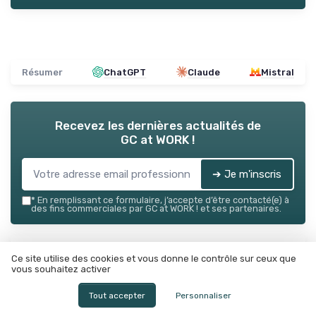
Résumer
ChatGPT
Claude
Mistral
Recevez les dernières actualités de
GC at WORK !
➔ Je m'inscris
*
En remplissant ce formulaire, j’accepte d’être contacté(e) à
des fins commerciales par GC at WORK ! et ses partenaires.
GC at WORK !
Ce site utilise des cookies et vous donne le contrôle sur ceux que
Ajoutez-nous à vos sources préférées sur Google
vous souhaitez activer
Parole d'experts
Tout accepter
Personnaliser