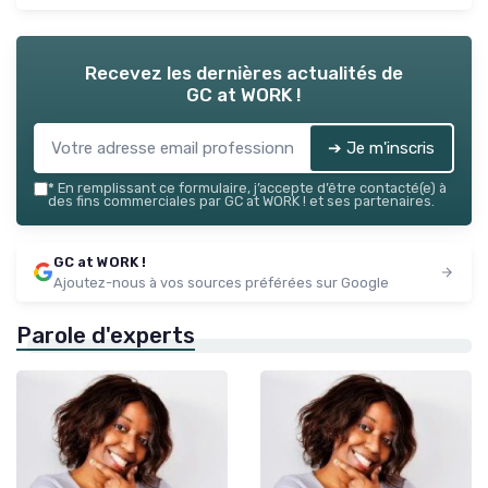
Recevez les dernières actualités de
GC at WORK !
➔ Je m'inscris
*
En remplissant ce formulaire, j’accepte d’être contacté(e) à
des fins commerciales par GC at WORK ! et ses partenaires.
GC at WORK !
Ajoutez-nous à vos sources préférées sur Google
Parole d'experts