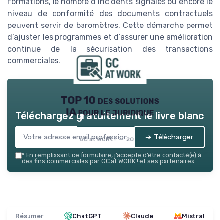
formations, le nombre d’incidents signalés ou encore le
niveau de conformité des documents contractuels
peuvent servir de baromètres. Cette démarche permet
d’ajuster les programmes et d’assurer une amélioration
continue de la sécurisation des transactions
commerciales.
TOP 10 des solutions
IA pour le juridique
Téléchargez gratuitement le livre blanc
➔ Télécharger
GC at WORK ! — 2026
*
En remplissant ce formulaire, j’accepte d’être contacté(e) à
des fins commerciales par GC at WORK ! et ses partenaires.
Résumer
ChatGPT
Claude
Mistral