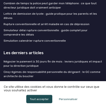
Combien de temps la police peut garder mon téléphone : ce que tout
directeur juridique doit vraiment anticiper
Lettre de demission de lycée : guide pratique pour les parents et les
élèves
Rupture conventionnelle et arrêt maladie en cas de dépression
Simulateur délai rupture conventionnelle : guide complet pour
comprendre les délais
Simulation calendrier rupture conventionnelle
Les derniers articles
Négocier le paiement à 30 jours fin de mois : leviers juridiques et impact
pour la direction juridique
Cinq régimes de responsabilité personnelle du dirigeant : le GC comme
architecte du bouclier
Maîtriser le bail authentique reçu par notaire : un levier stratégique pour
la négociation de contrats de location en entreprise
Ce site utilise des cookies et vous donne le contrôle sur ceux que
vous souhaitez activer
Confidentialité des consultations juridiques internes : ce que les DJ
doivent organiser avant le décret d'application
Tout accepter
Personnaliser
Maîtriser la saisie attribution sur compte bancaire : leviers stratégiques