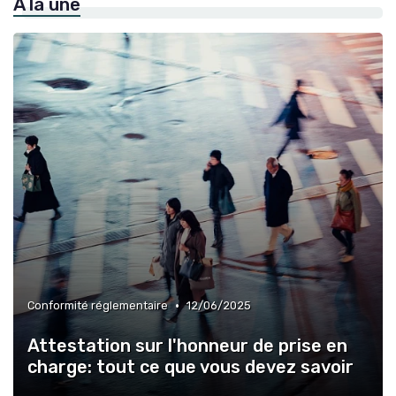
À la une
»
Protection intellectuelle
»
Éthique entreprise
»
Veille législative
»
Gestion risques
•
Conformité réglementaire
12/06/2025
Attestation sur l'honneur de prise en
charge: tout ce que vous devez savoir