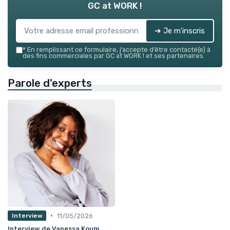
GC at WORK !
➔ Je m'inscris
*
En remplissant ce formulaire, j’accepte d’être contacté(e) à
des fins commerciales par GC at WORK ! et ses partenaires.
Parole d'experts
•
11/05/2026
Interview
Interview de Vanessa Koum