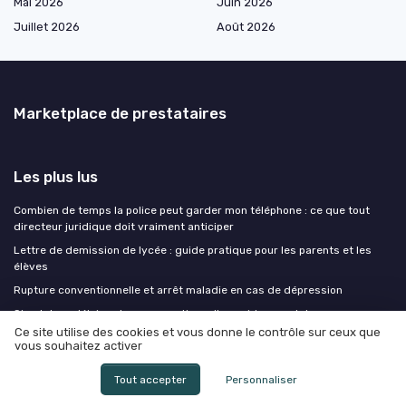
Mai 2026
Juin 2026
Juillet 2026
Août 2026
Marketplace de prestataires
Les plus lus
Combien de temps la police peut garder mon téléphone : ce que tout
directeur juridique doit vraiment anticiper
Lettre de demission de lycée : guide pratique pour les parents et les
élèves
Rupture conventionnelle et arrêt maladie en cas de dépression
Simulateur délai rupture conventionnelle : guide complet pour
comprendre les délais
Ce site utilise des cookies et vous donne le contrôle sur ceux que
vous souhaitez activer
Simulation calendrier rupture conventionnelle
Tout accepter
Personnaliser
Les derniers articles