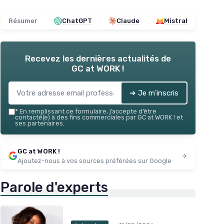
Résumer
ChatGPT
Claude
Mistral
Recevez les dernières actualités de
GC at WORK !
➔ Je m'inscris
*
En remplissant ce formulaire, j’accepte d’être
contacté(e) à des fins commerciales par GC at WORK ! et
ses partenaires.
GC at WORK !
Ajoutez-nous à vos sources préférées sur Google
Parole d'experts