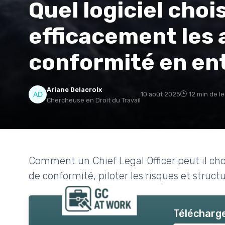
Quel logiciel choi
efficacement les 
conformité en en
Ariane Delacroix
10 août 2025
12 min de l
Chercheuse en Droit du Travail
Comment un Chief Legal Officer peut il chois
de conformité, piloter les risques et struc
Télécharge