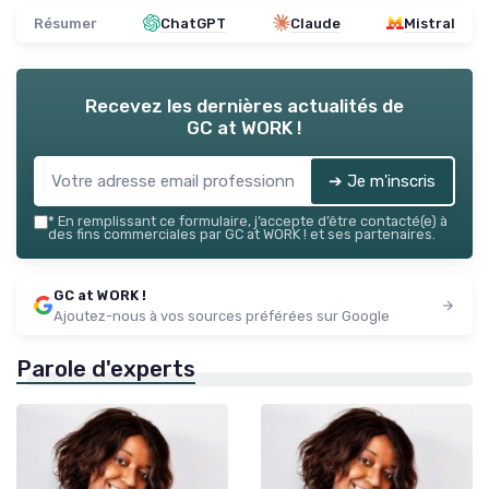
Résumer
ChatGPT
Claude
Mistral
Recevez les dernières actualités de
GC at WORK !
➔ Je m'inscris
*
En remplissant ce formulaire, j’accepte d’être contacté(e) à
des fins commerciales par GC at WORK ! et ses partenaires.
GC at WORK !
Ajoutez-nous à vos sources préférées sur Google
Parole d'experts