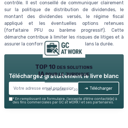
contrôle. Il est conseillé de communiquer clairement
sur la politique de distribution de dividendes, le
montant des dividendes versés, le régime fiscal
appliqué et les éventuelles options retenues
(forfaitaire PFU ou barème progressif). Cette
démarche contribue à limiter les risques de litiges et à
assurer la conformité de l’entreprise dans la durée.
TOP 10 des solutions
IA pour le juridique
Téléchargez gratuitement le livre blanc
➔ Télécharger
GC at WORK ! — 2026
*
En remplissant ce formulaire, j’accepte d’être contacté(e) à
des fins commerciales par GC at WORK ! et ses partenaires.