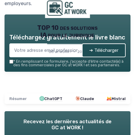
employeurs.
TOP 10 des solutions
IA pour le juridique
Téléchargez gratuitement le livre blanc
➔ Télécharger
GC at WORK ! — 2026
*
En remplissant ce formulaire, j’accepte d’être contacté(e) à
des fins commerciales par GC at WORK ! et ses partenaires.
Résumer
ChatGPT
Claude
Mistral
Recevez les dernières actualités de
GC at WORK !