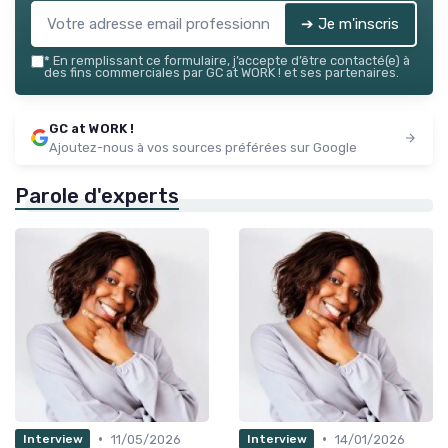
➔ Je m'inscris
*
En remplissant ce formulaire, j’accepte d’être contacté(e) à
des fins commerciales par GC at WORK ! et ses partenaires.
GC at WORK !
Ajoutez-nous à vos sources préférées sur Google
Parole d'experts
•
•
11/05/2026
14/01/2026
Interview
Interview