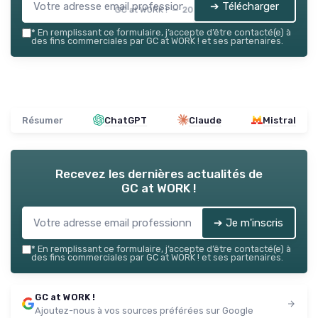
➔ Télécharger
GC at WORK ! — 2026
*
En remplissant ce formulaire, j’accepte d’être contacté(e) à
des fins commerciales par GC at WORK ! et ses partenaires.
Résumer
ChatGPT
Claude
Mistral
Recevez les dernières actualités de
GC at WORK !
➔ Je m'inscris
*
En remplissant ce formulaire, j’accepte d’être contacté(e) à
des fins commerciales par GC at WORK ! et ses partenaires.
GC at WORK !
Ajoutez-nous à vos sources préférées sur Google