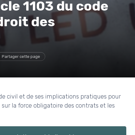
cle 1103 du code
 droit des
Partager cette page
de civil et de ses implications pratiques pour
 sur la force obligatoire des contrats et les