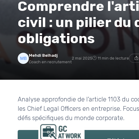
Comprendre l'arti
civil : un pilier du
obligations
Mehdi Belhadj
2 mai 2025
11 min de lecture
Coach en recrutement
Analyse approfondie de l’article 1103 du co
les Chief Legal Officers en entreprise. Focus
défis spécifiques du monde corporate.