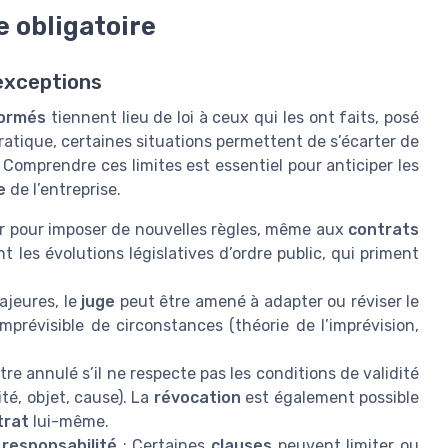
e obligatoire
 exceptions
formés
tiennent lieu de loi à ceux qui les ont faits, posé
pratique, certaines situations permettent de s’écarter de
. Comprendre ces limites est essentiel pour anticiper les
e
de l’entreprise.
nir pour imposer de nouvelles règles, même aux
contrats
les évolutions législatives d’ordre public, qui priment
ajeures, le
juge
peut être amené à adapter ou réviser le
révisible de circonstances (théorie de l’imprévision,
re annulé s’il ne respecte pas les conditions de validité
é, objet, cause). La
révocation
est également possible
trat
lui-même.
 responsabilité
: Certaines
clauses
peuvent limiter ou