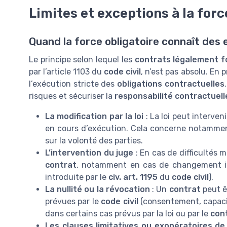
Limites et exceptions à la forc
Quand la force obligatoire connaît des
Le principe selon lequel les
contrats légalement 
par l’article 1103 du
code civil
, n’est pas absolu. En 
l’exécution stricte des
obligations contractuelles
risques et sécuriser la
responsabilité contractuell
La modification par la loi
: La loi peut interve
en cours d’exécution. Cela concerne notamment 
sur la volonté des parties.
L’intervention du juge
: En cas de difficultés m
contrat
, notamment en cas de changement imp
introduite par le
civ. art. 1195
du
code civil
).
La nullité ou la révocation
: Un
contrat
peut êt
prévues par le
code civil
(consentement, capacit
dans certains cas prévus par la loi ou par le
con
Les clauses limitatives ou exonératoires de