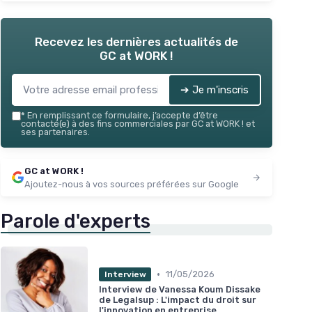
Recevez les dernières actualités de
GC at WORK !
➔ Je m'inscris
*
En remplissant ce formulaire, j’accepte d’être
contacté(e) à des fins commerciales par GC at WORK ! et
ses partenaires.
GC at WORK !
Ajoutez-nous à vos sources préférées sur Google
Parole d'experts
•
11/05/2026
Interview
Interview de Vanessa Koum Dissake
de Legalsup : L'impact du droit sur
l'innovation en entreprise