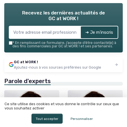
Recevez les dernières actualités de
GC at WORK !
➔ Je m'inscris
*
En remplissant ce formulaire, j’accepte d’être contacté(e) à
des fins commerciales par GC at WORK ! et ses partenaires.
GC at WORK !
Ajoutez-nous à vos sources préférées sur Google
Parole d'experts
Ce site utilise des cookies et vous donne le contrôle sur ceux que
vous souhaitez activer
Tout accepter
Personnaliser