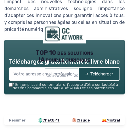
l’impact des nouvelles technologies dans les
démarches administratives souligne l’importance
d’adapter ces innovations pour garantir l’accès à tous,
y compris les personnes âgées ou celles en situation de
précarité numérique.
TOP 10 des solutions
IA pour le juridique
Téléchargez gratuitement le livre blanc
➔ Télécharger
GC at WORK ! — 2026
*
En remplissant ce formulaire, j’accepte d’être contacté(e) à
des fins commerciales par GC at WORK ! et ses partenaires.
Résumer
ChatGPT
Claude
Mistral