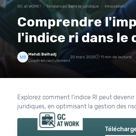
GC at WORK !
Tendances dans le juridique
Innovation
Comprendre l'imp
l'indice ri dans l
Mehdi Belhadj
20 mars 2025
11 min de lecture
Coach en recrutement
Explorez comment l’indice RI peut devenir 
juridiques, en optimisant la gestion des ris
Télécharge