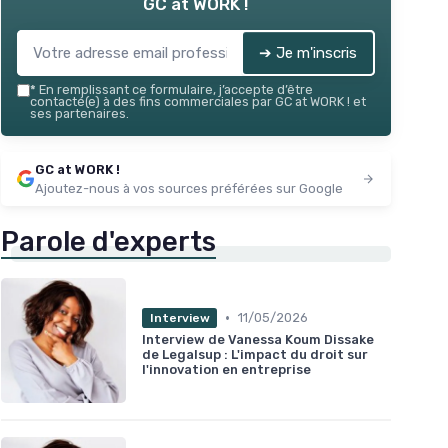
GC at WORK !
➔ Je m'inscris
*
En remplissant ce formulaire, j’accepte d’être
contacté(e) à des fins commerciales par GC at WORK ! et
ses partenaires.
GC at WORK !
Ajoutez-nous à vos sources préférées sur Google
Parole d'experts
•
11/05/2026
Interview
Interview de Vanessa Koum Dissake
de Legalsup : L'impact du droit sur
l'innovation en entreprise