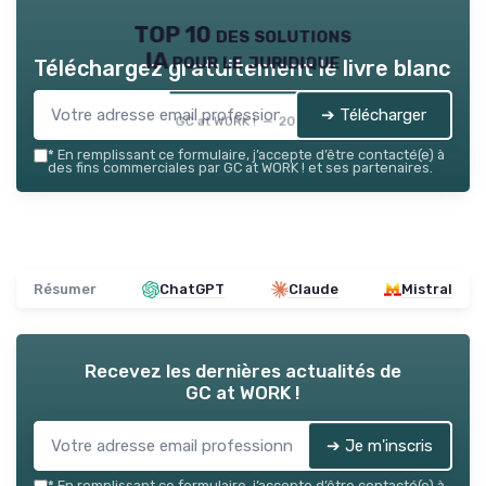
TOP 10 des solutions
IA pour le juridique
Téléchargez gratuitement le livre blanc
➔ Télécharger
GC at WORK ! — 2026
*
En remplissant ce formulaire, j’accepte d’être contacté(e) à
des fins commerciales par GC at WORK ! et ses partenaires.
Résumer
ChatGPT
Claude
Mistral
Recevez les dernières actualités de
GC at WORK !
➔ Je m'inscris
*
En remplissant ce formulaire, j’accepte d’être contacté(e) à