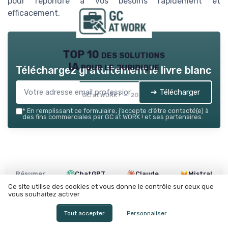
pour répondre à vos besoins rapidement et
efficacement.
TOP 10 des solutions
IA pour le juridique
Téléchargez gratuitement le livre blanc
➔ Télécharger
GC at WORK ! — 2026
*
En remplissant ce formulaire, j’accepte d’être contacté(e) à
des fins commerciales par GC at WORK ! et ses partenaires.
Résumer
ChatGPT
Claude
Mistral
Ce site utilise des cookies et vous donne le contrôle sur ceux que
vous souhaitez activer
Recevez les dernières actualités de
Tout accepter
Personnaliser
GC at WORK !