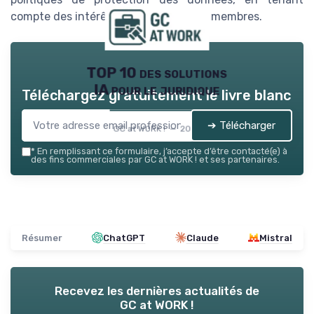
compte des intérêts de tous les États membres.
TOP 10 des solutions
IA pour le juridique
Téléchargez gratuitement le livre blanc
➔ Télécharger
GC at WORK ! — 2026
*
En remplissant ce formulaire, j’accepte d’être contacté(e) à
des fins commerciales par GC at WORK ! et ses partenaires.
Résumer
ChatGPT
Claude
Mistral
Recevez les dernières actualités de
GC at WORK !