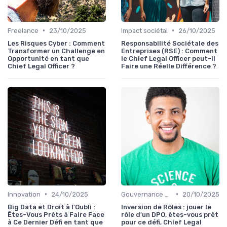
•
•
Freelance
23/10/2025
Impact sociétal
26/10/2025
Les Risques Cyber : Comment
Responsabilité Sociétale des
Transformer un Challenge en
Entreprises (RSE) : Comment
Opportunité en tant que
le Chief Legal Officer peut-il
Chief Legal Officer ?
Faire une Réelle Différence ?
•
•
Innovation
24/10/2025
Gouvernance d'entreprise
20/10/2025
Big Data et Droit à l'Oubli :
Inversion de Rôles : jouer le
Êtes-Vous Prêts à Faire Face
rôle d'un DPO, êtes-vous prêt
à Ce Dernier Défi en tant que
pour ce défi, Chief Legal