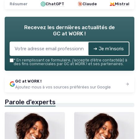
Résumer
ChatGPT
Claude
Mistral
Recevez les dernières actualités de
GC at WORK !
➔ Je m'inscris
*
En remplissant ce formulaire, j’accepte d’être contacté(e) à
des fins commerciales par GC at WORK ! et ses partenaires.
GC at WORK !
Ajoutez-nous à vos sources préférées sur Google
Parole d'experts