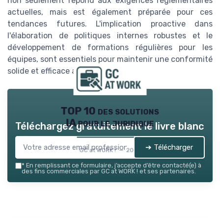
non seulement répond aux exigences réglementaires
actuelles, mais est également préparée pour ces
tendances futures. L'implication proactive dans
l'élaboration de politiques internes robustes et le
développement de formations régulières pour les
équipes, sont essentiels pour maintenir une conformité
solide et efficace au fil du temps.
TOP 10 des solutions
IA pour le juridique
Téléchargez gratuitement le livre blanc
➔ Télécharger
GC at WORK ! — 2026
*
En remplissant ce formulaire, j’accepte d’être contacté(e) à
des fins commerciales par GC at WORK ! et ses partenaires.