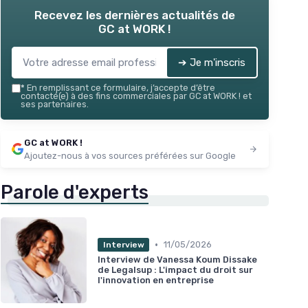
Recevez les dernières actualités de
GC at WORK !
➔ Je m'inscris
*
En remplissant ce formulaire, j’accepte d’être
contacté(e) à des fins commerciales par GC at WORK ! et
ses partenaires.
GC at WORK !
Ajoutez-nous à vos sources préférées sur Google
Parole d'experts
•
11/05/2026
Interview
Interview de Vanessa Koum Dissake
de Legalsup : L'impact du droit sur
l'innovation en entreprise