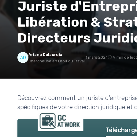
Juriste d'Entrepr
Libération & Stra
Directeurs Jurid
Ariane Delacroix
1 mars 2024
9 min de lec
Chercheuse en Droit du Travail
Découvrez comment un juriste d'entreprise
spécifiques de votre direction juridique et 
Télécharge