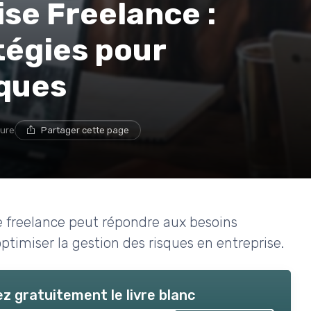
ise Freelance :
tégies pour
iques
ture
Partager cette page
 freelance peut répondre aux besoins
optimiser la gestion des risques en entreprise.
z gratuitement le livre blanc