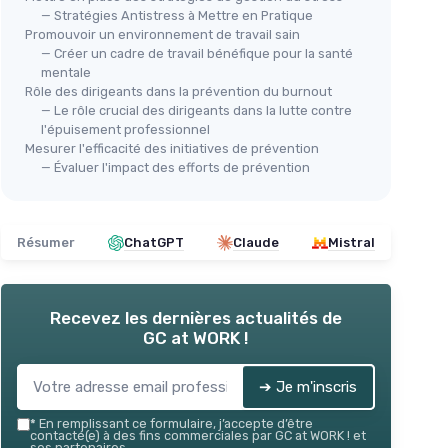
— Stratégies Antistress à Mettre en Pratique
Promouvoir un environnement de travail sain
— Créer un cadre de travail bénéfique pour la santé
mentale
Rôle des dirigeants dans la prévention du burnout
— Le rôle crucial des dirigeants dans la lutte contre
l'épuisement professionnel
Mesurer l'efficacité des initiatives de prévention
— Évaluer l'impact des efforts de prévention
Résumer
ChatGPT
Claude
Mistral
Recevez les dernières actualités de
GC at WORK !
➔ Je m'inscris
*
En remplissant ce formulaire, j’accepte d’être
contacté(e) à des fins commerciales par GC at WORK ! et
ses partenaires.