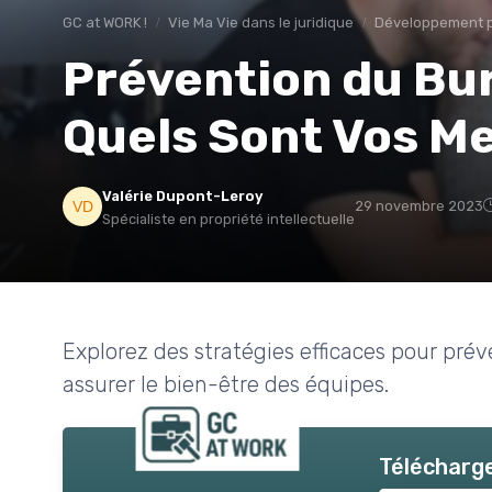
GC at WORK !
Vie Ma Vie dans le juridique
Développement 
Prévention du Bu
Quels Sont Vos Mei
Valérie Dupont-Leroy
29 novembre 2023
Spécialiste en propriété intellectuelle
Explorez des stratégies efficaces pour prév
assurer le bien-être des équipes.
Télécharge