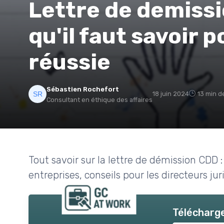
Lettre de demissi
qu'il faut savoir 
réussie
Sébastien Rochefort
18 juin 2024
13 min d
Consultant en éthique des affaires
Tout savoir sur la lettre de démission CDD :
entreprises, conseils pour les directeurs ju
Télécharge