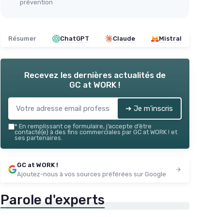
prévention
Résumer
ChatGPT
Claude
Mistral
Recevez les dernières actualités de
GC at WORK !
➔ Je m'inscris
*
En remplissant ce formulaire, j’accepte d’être
contacté(e) à des fins commerciales par GC at WORK ! et
ses partenaires.
GC at WORK !
Ajoutez-nous à vos sources préférées sur Google
Parole d'experts