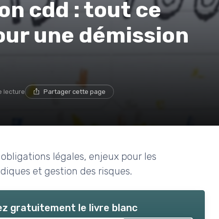
on cdd : tout ce
pour une démission
e lecture
Partager cette page
 obligations légales, enjeux pour les
ridiques et gestion des risques.
z gratuitement le livre blanc