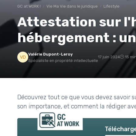
GC at WORK !
Vie Ma Vie dans le juridique
Lifestyle
Attestation sur l
hébergement : un
Valérie Dupont-Leroy
17 juin 2024
15 mi
Spécialiste en propriété intellectuelle
Découvrez tout ce que vous devez savoir su
son importance, et comment la rédiger av
Télécharge