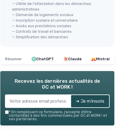
— Utilité de l'attestation dans les démarches
administratives
— Demande de logements sociaux
— Inscription scolaire et universitaire
— Accès aux prestations sociales
— Contrats de travail et bancaires
— Simplification des démarches
Résumer
ChatGPT
Claude
Mistral
Recevez les dernières actualités de
GC at WORK !
➔ Je m'inscris
*
En remplissant ce formulaire, j’accepte d’être
contacté(e) à des fins commerciales par GC at WORK ! et
ses partenaires.