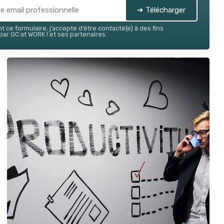
➔ Télécharger
 ce formulaire, j’accepte d’être contacté(e) à des fins
ar GC at WORK ! et ses partenaires.