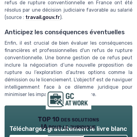
refus de rupture conventionnelle en France ont été
résolus par une décision judiciaire favorable au salarié
(source :
travail.gouv.fr
).
Anticipez les conséquences éventuelles
Enfin, il est crucial de bien évaluer les conséquences
financières et professionnelles d'un refus de rupture
conventionnelle. Une bonne gestion de ce refus peut
inclure la négociation d’une nouvelle proposition de
rupture ou l’exploration d’autres options comme la
démission ou le licenciement. L'objectif est de naviguer
intelligemment face à ce dilemme juridique pour
minimiser les impacts sur votre carrière.
TOP 10 des solutions
IA pour le juridique
Téléchargez gratuitement le livre blanc