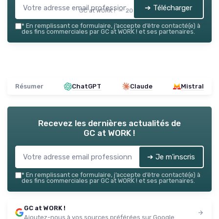
➔ Télécharger
GC at WORK ! — 2026
*
En remplissant ce formulaire, j’accepte d’être contacté(e) à
des fins commerciales par GC at WORK ! et ses partenaires.
Résumer
ChatGPT
Claude
Mistral
Recevez les dernières actualités de
GC at WORK !
➔ Je m'inscris
*
En remplissant ce formulaire, j’accepte d’être contacté(e) à
des fins commerciales par GC at WORK ! et ses partenaires.
GC at WORK !
Ajoutez-nous à vos sources préférées sur Google