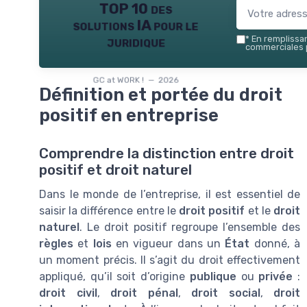
TOP 10 des
solutions IA pour le
juridique
*
En remplissant
commerciales p
GC at WORK ! — 2026
Définition et portée du droit
positif en entreprise
Comprendre la distinction entre droit
positif et droit naturel
Dans le monde de l’entreprise, il est essentiel de
saisir la différence entre le
droit positif
et le
droit
naturel
. Le droit positif regroupe l’ensemble des
règles
et
lois
en vigueur dans un
État
donné, à
un moment précis. Il s’agit du droit effectivement
appliqué, qu’il soit d’origine
publique
ou
privée
:
droit civil
,
droit pénal
,
droit social
,
droit