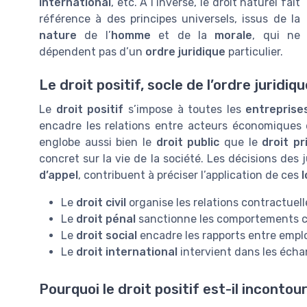
international
, etc. À l’inverse, le droit naturel fait
référence à des principes universels, issus de la
nature
de l’
homme
et de la
morale
, qui ne
dépendent pas d’un
ordre juridique
particulier.
Le droit positif, socle de l’ordre juridiq
Le
droit positif
s’impose à toutes les
entreprise
encadre les relations entre acteurs économiques
englobe aussi bien le
droit public
que le
droit pr
concret sur la vie de la société. Les décisions des j
d’appel
, contribuent à préciser l’application de ces
l
Le
droit civil
organise les relations contractuelle
Le
droit pénal
sanctionne les comportements con
Le
droit social
encadre les rapports entre emplo
Le
droit international
intervient dans les écha
Pourquoi le droit positif est-il incontou