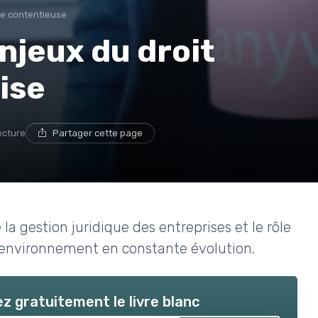
ie contentieuse
njeux du droit
ise
ecture
Partager cette page
la gestion juridique des entreprises et le rôle
n environnement en constante évolution.
z gratuitement le livre blanc