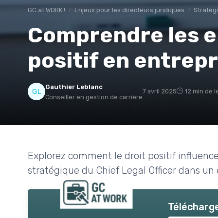
GC at WORK !
Enjeux pour les directeurs juridiques
Stratég
Comprendre les e
positif en entrepr
Gauthier Leblanc
7 avril 2025
12 min de l
Conseiller en gestion de carrière
Explorez comment le droit positif influence 
stratégique du Chief Legal Officer dans u
Télécharge