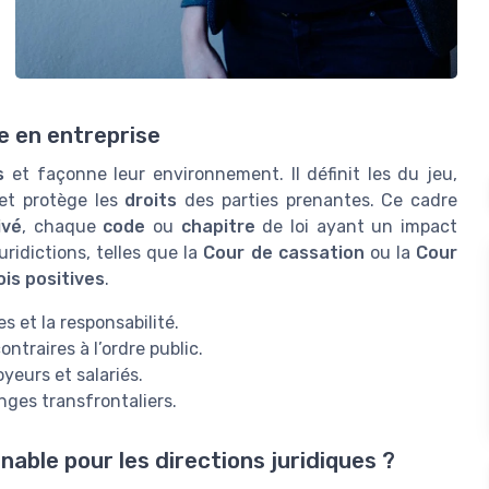
ue en entreprise
s
et façonne leur environnement. Il définit les
du jeu,
 et protège les
droits
des parties prenantes. Ce cadre
ivé
, chaque
code
ou
chapitre
de loi ayant un impact
uridictions, telles que la
Cour de cassation
ou la
Cour
ois positives
.
s et la responsabilité.
traires à l’ordre public.
yeurs et salariés.
nges transfrontaliers.
rnable pour les directions juridiques ?