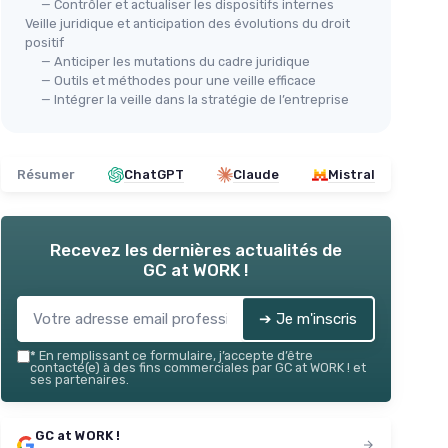
— Contrôler et actualiser les dispositifs internes
Veille juridique et anticipation des évolutions du droit
positif
— Anticiper les mutations du cadre juridique
— Outils et méthodes pour une veille efficace
— Intégrer la veille dans la stratégie de l’entreprise
Résumer
ChatGPT
Claude
Mistral
Recevez les dernières actualités de
GC at WORK !
➔ Je m'inscris
*
En remplissant ce formulaire, j’accepte d’être
contacté(e) à des fins commerciales par GC at WORK ! et
ses partenaires.
GC at WORK !