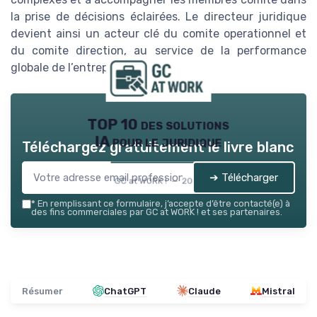
la prise de décisions éclairées. Le directeur juridique
devient ainsi un acteur clé du comite operationnel et
du comite direction, au service de la performance
globale de l’entreprise.
TOP 10 des solutions
IA pour le juridique
Téléchargez gratuitement le livre blanc
➔ Télécharger
GC at WORK ! — 2026
*
En remplissant ce formulaire, j’accepte d’être contacté(e) à
des fins commerciales par GC at WORK ! et ses partenaires.
Résumer
ChatGPT
Claude
Mistral