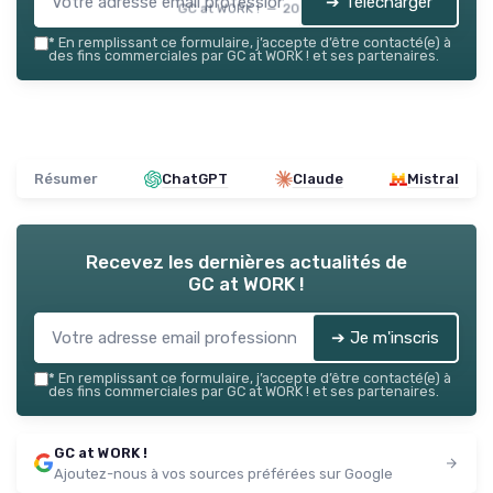
➔ Télécharger
GC at WORK ! — 2026
*
En remplissant ce formulaire, j’accepte d’être contacté(e) à
des fins commerciales par GC at WORK ! et ses partenaires.
Résumer
ChatGPT
Claude
Mistral
Recevez les dernières actualités de
GC at WORK !
➔ Je m'inscris
*
En remplissant ce formulaire, j’accepte d’être contacté(e) à
des fins commerciales par GC at WORK ! et ses partenaires.
GC at WORK !
Ajoutez-nous à vos sources préférées sur Google