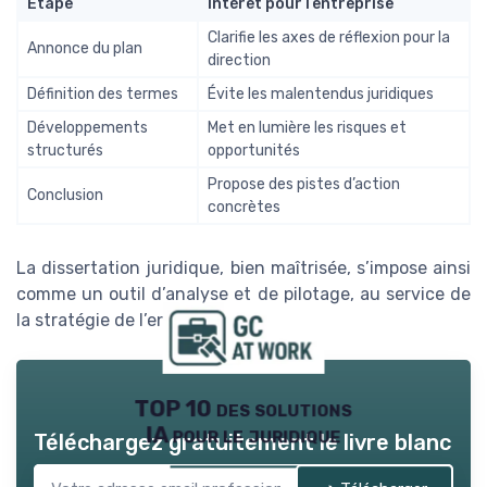
Étape
Intérêt pour l’entreprise
Clarifie les axes de réflexion pour la
Annonce du plan
direction
Définition des termes
Évite les malentendus juridiques
Développements
Met en lumière les risques et
structurés
opportunités
Propose des pistes d’action
Conclusion
concrètes
La dissertation juridique, bien maîtrisée, s’impose ainsi
comme un outil d’analyse et de pilotage, au service de
la stratégie de l’entreprise.
TOP 10 des solutions
IA pour le juridique
Téléchargez gratuitement le livre blanc