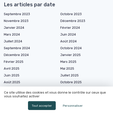
Les articles par date
Septembre 2023
Octobre 2023
Novembre 2023
Décembre 2023
Janvier 2024
Février 2024
Mars 2024
Juin 2024
Juillet 2024
Août 2024
Septembre 2024
Octobre 2024
Décembre 2024
Janvier 2025
Février 2025
Mars 2025
Avril 2025
Mai 2025
Juin 2025
Juillet 2025
Août 2025
Octobre 2025
Novembre 2025
Décembre 2025
Ce site utilise des cookies et vous donne le contrôle sur ceux que
Janvier 2026
Février 2026
vous souhaitez activer
Mars 2026
Avril 2026
Tout accepter
Personnaliser
Mai 2026
Juin 2026