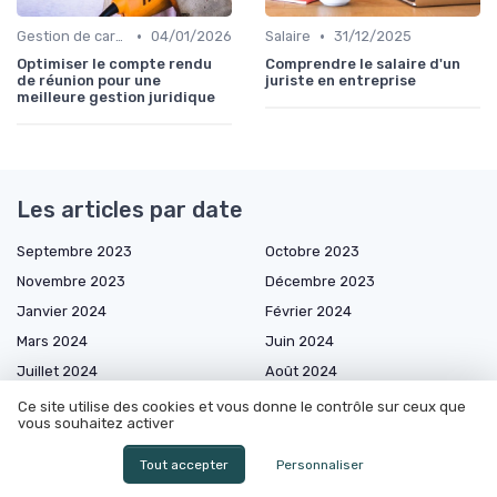
•
•
Gestion de carrière
04/01/2026
Salaire
31/12/2025
Optimiser le compte rendu
Comprendre le salaire d'un
de réunion pour une
juriste en entreprise
meilleure gestion juridique
Les articles par date
Septembre 2023
Octobre 2023
Novembre 2023
Décembre 2023
Janvier 2024
Février 2024
Mars 2024
Juin 2024
Juillet 2024
Août 2024
Septembre 2024
Octobre 2024
Ce site utilise des cookies et vous donne le contrôle sur ceux que
vous souhaitez activer
Décembre 2024
Janvier 2025
Février 2025
Mars 2025
Tout accepter
Personnaliser
Avril 2025
Mai 2025