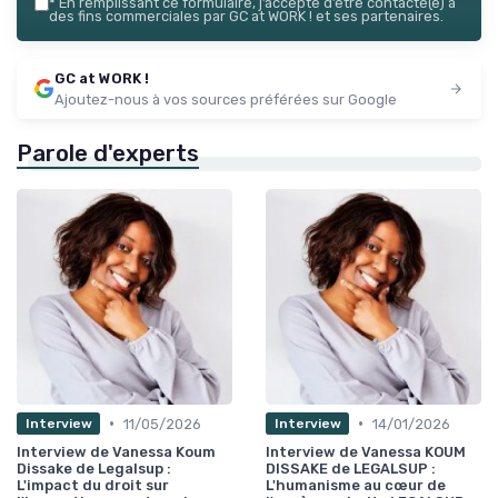
*
En remplissant ce formulaire, j’accepte d’être contacté(e) à
des fins commerciales par GC at WORK ! et ses partenaires.
GC at WORK !
Ajoutez-nous à vos sources préférées sur Google
Parole d'experts
•
•
11/05/2026
14/01/2026
Interview
Interview
Interview de Vanessa Koum
Interview de Vanessa KOUM
Dissake de Legalsup :
DISSAKE de LEGALSUP :
L'impact du droit sur
L'humanisme au cœur de