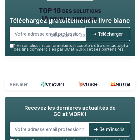
TOP 10 des solutions
IA pour le juridique
Téléchargez gratuitement le livre blanc
➔ Télécharger
GC at WORK ! — 2026
*
En remplissant ce formulaire, j’accepte d’être contacté(e) à
des fins commerciales par GC at WORK ! et ses partenaires.
Résumer
ChatGPT
Claude
Mistral
Recevez les dernières actualités de
GC at WORK !
➔ Je m'inscris