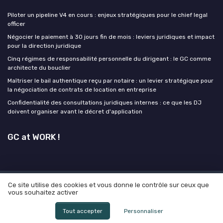
Piloter un pipeline V4 en cours : enjeux stratégiques pour le chief legal
officer
Négocier le paiement à 30 jours fin de mois : leviers juridiques et impact
pour la direction juridique
Cinq régimes de responsabilité personnelle du dirigeant : le GC comme
architecte du bouclier
Maîtriser le bail authentique reçu par notaire : un levier stratégique pour
la négociation de contrats de location en entreprise
Confidentialité des consultations juridiques internes : ce que les DJ
doivent organiser avant le décret d'application
GC at WORK !
Ce site utilise des cookies et vous donne le contrôle sur ceux que
Mentions légales
Politique de confidentialité
Grande
vous souhaitez activer
enquête 2025 sur l'IA et les directeurs juridiques
© GC at WORK ! 2026
Tout accepter
Personnaliser