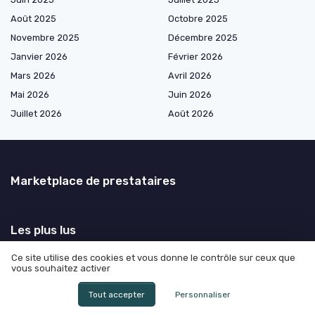
Août 2025
Octobre 2025
Novembre 2025
Décembre 2025
Janvier 2026
Février 2026
Mars 2026
Avril 2026
Mai 2026
Juin 2026
Juillet 2026
Août 2026
Marketplace de prestataires
Les plus lus
Combien de temps la police peut garder mon téléphone : ce que tout
Ce site utilise des cookies et vous donne le contrôle sur ceux que
vous souhaitez activer
directeur juridique doit vraiment anticiper
Lettre de demission de lycée : guide pratique pour les parents et les
Tout accepter
Personnaliser
élèves