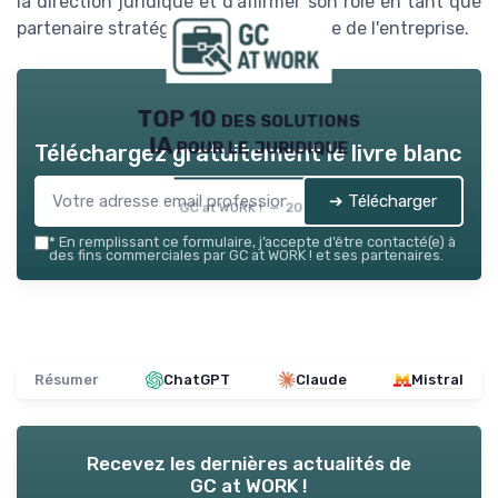
la direction juridique et d'affirmer son rôle en tant que
partenaire stratégique pour l'ensemble de l'entreprise.
TOP 10 des solutions
IA pour le juridique
Téléchargez gratuitement le livre blanc
➔ Télécharger
GC at WORK ! — 2026
*
En remplissant ce formulaire, j’accepte d’être contacté(e) à
des fins commerciales par GC at WORK ! et ses partenaires.
Résumer
ChatGPT
Claude
Mistral
Recevez les dernières actualités de
GC at WORK !