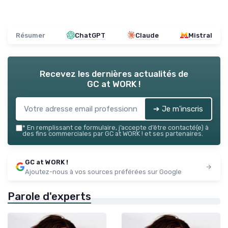
Résumer
ChatGPT
Claude
Mistral
Recevez les dernières actualités de
GC at WORK !
➔ Je m'inscris
*
En remplissant ce formulaire, j’accepte d’être contacté(e) à
des fins commerciales par GC at WORK ! et ses partenaires.
GC at WORK !
Ajoutez-nous à vos sources préférées sur Google
Parole d'experts