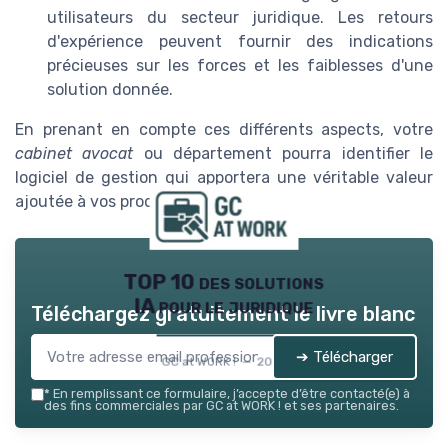
utilisateurs du secteur juridique. Les retours
d'expérience peuvent fournir des indications
précieuses sur les forces et les faiblesses d'une
solution donnée.
En prenant en compte ces différents aspects, votre
cabinet avocat
ou département pourra identifier le
logiciel de gestion qui apportera une véritable valeur
ajoutée à vos processus
juridiques
.
TOP 10 des solutions
IA pour le juridique
Téléchargez gratuitement le livre blanc
➔ Télécharger
GC at WORK ! — 2026
*
En remplissant ce formulaire, j’accepte d’être contacté(e) à
des fins commerciales par GC at WORK ! et ses partenaires.