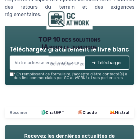
des retours du terrain et des exigences
réglementaires.
TOP 10 des solutions
IA pour le juridique
Téléchargez gratuitement le livre blanc
➔ Télécharger
GC at WORK ! — 2026
*
En remplissant ce formulaire, j’accepte d’être contacté(e) à
des fins commerciales par GC at WORK ! et ses partenaires.
Résumer
ChatGPT
Claude
Mistral
Recevez les dernières actualités de