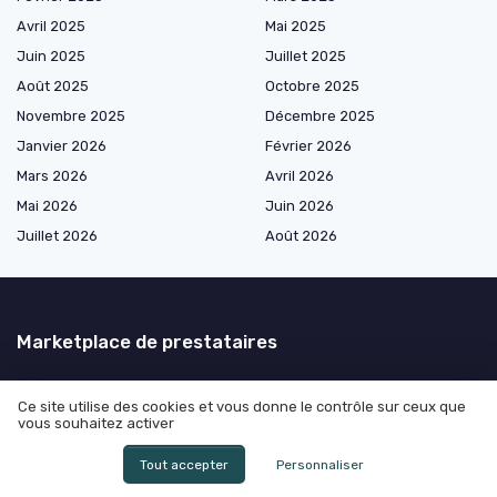
Avril 2025
Mai 2025
Juin 2025
Juillet 2025
Août 2025
Octobre 2025
Novembre 2025
Décembre 2025
Janvier 2026
Février 2026
Mars 2026
Avril 2026
Mai 2026
Juin 2026
Juillet 2026
Août 2026
Marketplace de prestataires
Ce site utilise des cookies et vous donne le contrôle sur ceux que
Les plus lus
vous souhaitez activer
Combien de temps la police peut garder mon téléphone : ce que tout
Tout accepter
Personnaliser
directeur juridique doit vraiment anticiper