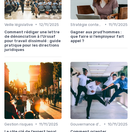
•
•
Veille législative
12/11/2025
Stratégie contentieuse
11/11/2025
Comment rédiger une lettre
Gagner aux prud’hommes :
de dénonciation à l’Urssaf
que faire si l’employeur fait
pour travail dissimulé : guide
appel ?
pratique pour les directions
juridiques
•
•
Gestion risques
11/11/2025
Gouvernance d'entreprise
10/11/2025
Le rôle clé de l’expert legal
Comment orienter