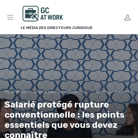
Panneau de gestion des cookies
LE MÉDIA DES DIRECTEURS JURIDIQUE
GC at WORK !
Enjeux pour les directeurs juridiques
Stratégie contentieu
Salarié protégé rupture
conventionnelle : les points
essentiels que vous devez
connaître