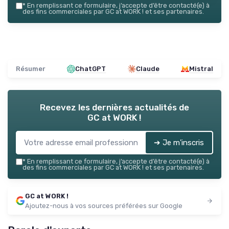
*
En remplissant ce formulaire, j’accepte d’être contacté(e) à
des fins commerciales par GC at WORK ! et ses partenaires.
Résumer
ChatGPT
Claude
Mistral
Recevez les dernières actualités de
GC at WORK !
➔ Je m'inscris
*
En remplissant ce formulaire, j’accepte d’être contacté(e) à
des fins commerciales par GC at WORK ! et ses partenaires.
GC at WORK !
Ajoutez-nous à vos sources préférées sur Google