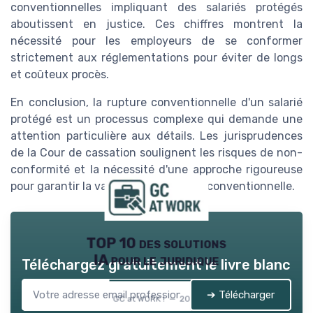
conventionnelles impliquant des salariés protégés
aboutissent en justice. Ces chiffres montrent la
nécessité pour les employeurs de se conformer
strictement aux réglementations pour éviter de longs
et coûteux procès.
En conclusion, la rupture conventionnelle d'un salarié
protégé est un processus complexe qui demande une
attention particulière aux détails. Les jurisprudences
de la Cour de cassation soulignent les risques de non-
conformité et la nécessité d'une approche rigoureuse
pour garantir la validité de la rupture conventionnelle.
TOP 10 des solutions
IA pour le juridique
Téléchargez gratuitement le livre blanc
➔ Télécharger
GC at WORK ! — 2026