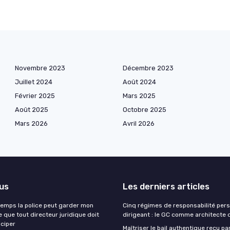
Novembre 2023
Décembre 2023
Juillet 2024
Août 2024
Février 2025
Mars 2025
Août 2025
Octobre 2025
Mars 2026
Avril 2026
lus
Les derniers articles
emps la police peut garder mon
Cinq régimes de responsabilité pers
e que tout directeur juridique doit
dirigeant : le GC comme architecte 
iciper
Maîtriser le bail authentique reçu par