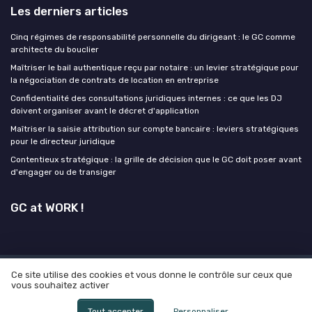
Les derniers articles
Cinq régimes de responsabilité personnelle du dirigeant : le GC comme
architecte du bouclier
Maîtriser le bail authentique reçu par notaire : un levier stratégique pour
la négociation de contrats de location en entreprise
Confidentialité des consultations juridiques internes : ce que les DJ
doivent organiser avant le décret d'application
Maîtriser la saisie attribution sur compte bancaire : leviers stratégiques
pour le directeur juridique
Contentieux stratégique : la grille de décision que le GC doit poser avant
d'engager ou de transiger
GC at WORK !
Ce site utilise des cookies et vous donne le contrôle sur ceux que
Mentions légales
Politique de confidentialité
Grande
vous souhaitez activer
enquête 2025 sur l'IA et les directeurs juridiques
© GC at WORK ! 2026
Tout accepter
Personnaliser